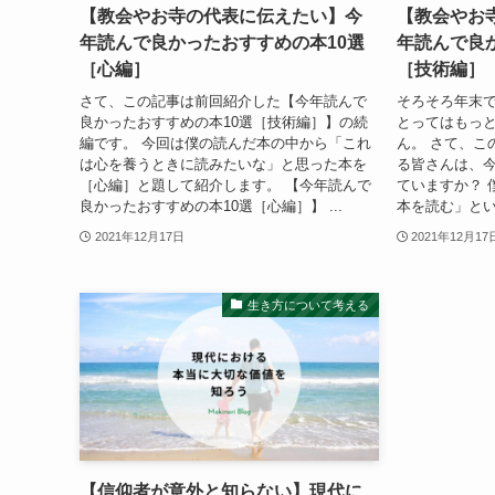
【教会やお寺の代表に伝えたい】今
【教会やお
年読んで良かったおすすめの本10選
年読んで良
［心編］
［技術編］
さて、この記事は前回紹介した【今年読んで
そろそろ年末で
良かったおすすめの本10選［技術編］】の続
とってはもっ
編です。 今回は僕の読んだ本の中から「これ
ん。 さて、こ
は心を養うときに読みたいな」と思った本を
る皆さんは、
［心編］と題して紹介します。 【今年読んで
ていますか？ 
良かったおすすめの本10選［心編］】 ...
本を読む」とい
2021年12月17日
2021年12月17
生き方について考える
【信仰者が意外と知らない】現代に