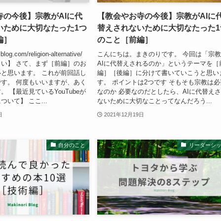
寺の今後】宗教がAIに代
【教会やお寺の今後】宗教がAIに
いために大切なたった1つ
替えされないために大切なたった1
編］
のこと［前編］
blog.com/religion-alternative/
こんにちは。まきのりです。 今回は「宗
い】 さて、まず［前編］のお
AIに代替えされるのか」というテーマを［
と思います。 これが前回話し
編］［後編］に分けて書いていこうと思い
す。 何度もいいますが、あく
す。 ポイントは2つです そもそも宗教は必
 【最近見ているYouTubeが
なのか 必要なのだとしたら、AIに代替え
いて】 ここ...
ないために大切なことってなんだろう...
日
2021年12月19日
自分のこと
リーダーシ