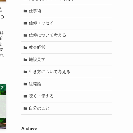
代
仕事術
つ
信仰エッセイ
教は
信仰について考える
前
ま
教会経営
要
され
施設見学
生き方について考える
組織論
ップ
聴く・伝える
自分のこと
Archive