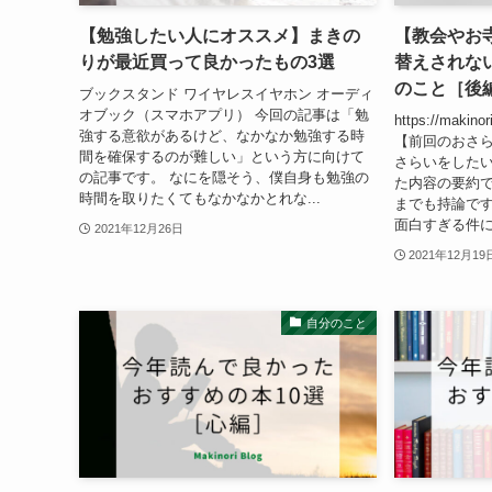
【勉強したい人にオススメ】まきの
【教会やお
りが最近買って良かったもの3選
替えされな
のこと［後
ブックスタンド ワイヤレスイヤホン オーディ
オブック（スマホアプリ） 今回の記事は「勉
https://makinori
強する意欲があるけど、なかなか勉強する時
【前回のおさら
間を確保するのが難しい」という方に向けて
さらいをしたい
の記事です。 なにを隠そう、僕自身も勉強の
た内容の要約で
時間を取りたくてもなかなかとれな...
までも持論です。
面白すぎる件につ
2021年12月26日
2021年12月19
自分のこと