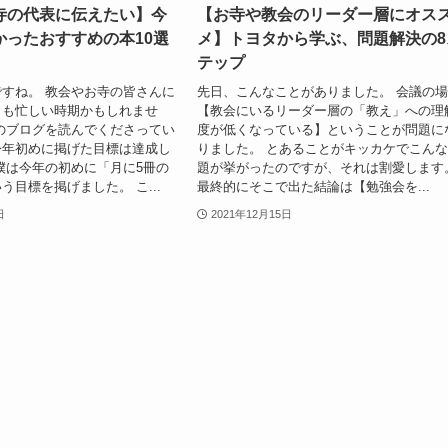
寺の代表に伝えたい】今
【お寺や教会のリーダー層にオス
かったおすすめの本10選
メ】トヨタから学ぶ、問題解決の8
テップ
すね。 教会やお寺の皆さんに
先日、こんなことがありました。 会議の
とも忙しい時期かもしれませ
【教会にいるリーダー層の「教え」への理
のブログを読んでくださってい
度が低くなっている】ということが問題に
今年初めに掲げた目標は達成し
りました。 とあることがキッカケでこん
僕は今年の初めに「月に5冊の
題が挙がったのですが、それは割愛します
う目標を掲げました。 こ...
最終的にそこで出た結論は【勉強会を...
日
2021年12月15日