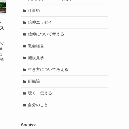
仕事術
ス
信仰エッセイ
ス
信仰について考える
場で
教会経営
解
な
施設見学
な議
。
生き方について考える
組織論
聴く・伝える
自分のこと
Archive