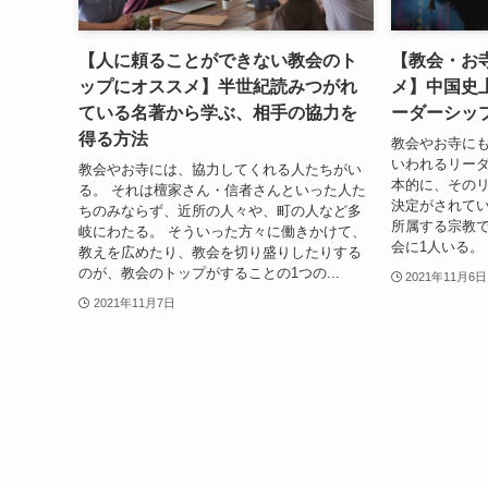
【人に頼ることができない教会のト
【教会・お
ップにオススメ】半世紀読みつがれ
メ】中国史
ている名著から学ぶ、相手の協力を
ーダーシッ
得る方法
教会やお寺に
いわれるリーダ
教会やお寺には、協力してくれる人たちがい
本的に、その
る。 それは檀家さん・信者さんといった人た
決定がされてい
ちのみならず、近所の人々や、町の人など多
所属する宗教
岐にわたる。 そういった方々に働きかけて、
会に1人いる。 
教えを広めたり、教会を切り盛りしたりする
のが、教会のトップがすることの1つの...
2021年11月6日
2021年11月7日