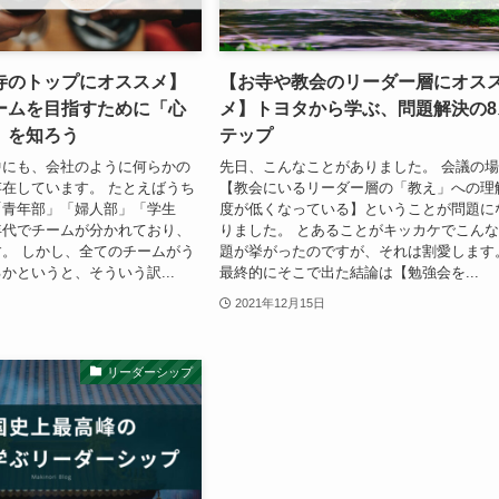
寺のトップにオススメ】
【お寺や教会のリーダー層にオス
ームを目指すために「心
メ】トヨタから学ぶ、問題解決の8
」を知ろう
テップ
中にも、会社のように何らかの
先日、こんなことがありました。 会議の
在しています。 たとえばうち
【教会にいるリーダー層の「教え」への理
「青年部」「婦人部」「学生
度が低くなっている】ということが問題に
年代でチームが分かれており、
りました。 とあることがキッカケでこん
。 しかし、全てのチームがう
題が挙がったのですが、それは割愛します
かというと、そういう訳...
最終的にそこで出た結論は【勉強会を...
2021年12月15日
リーダーシップ