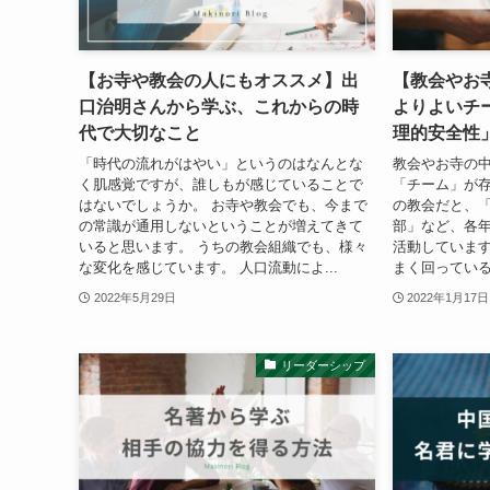
【お寺や教会の人にもオススメ】出
【教会やお
口治明さんから学ぶ、これからの時
よりよいチ
代で大切なこと
理的安全性
「時代の流れがはやい」というのはなんとな
教会やお寺の
く肌感覚ですが、誰しもが感じていることで
「チーム」が存
はないでしょうか。 お寺や教会でも、今まで
の教会だと、
の常識が通用しないということが増えてきて
部」など、各
いると思います。 うちの教会組織でも、様々
活動しています
な変化を感じています。 人口流動によ...
まく回っている
2022年5月29日
2022年1月17日
リーダーシップ