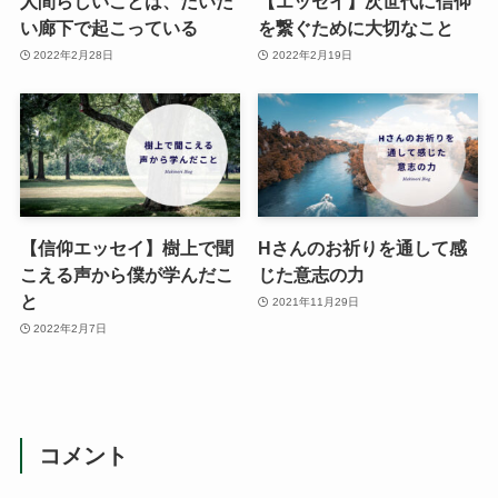
人間らしいことは、だいた
【エッセイ】次世代に信仰
い廊下で起こっている
を繋ぐために大切なこと
2022年2月28日
2022年2月19日
【信仰エッセイ】樹上で聞
Hさんのお祈りを通して感
こえる声から僕が学んだこ
じた意志の力
と
2021年11月29日
2022年2月7日
コメント