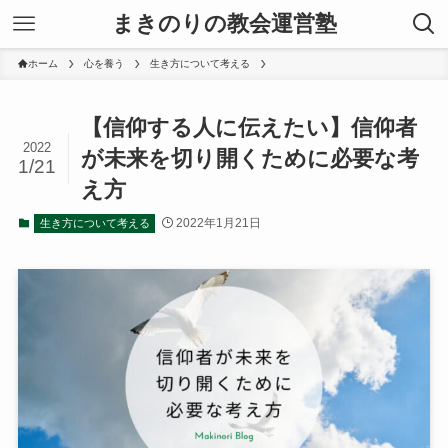
まきのりの教会運営塾
ホーム
心を養う
生き方について考える
【信仰する人に伝えたい】信仰者
2022
が未来を切り開くために必要な考
1/21
え方
2022年1月21日
生き方について考える